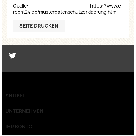
Quelle:
https://www.e-
recht24.de/musterdatenschutzerklaerung.html
Twitter
ARTIKEL

UNTERNEHMEN

IHR KONTO
