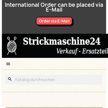
International Order can be placed via
E-Mail
Order via E-Mail

search