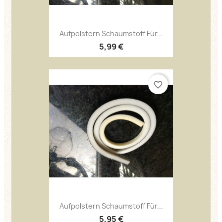
Aufpolstern Schaumstoff Für...
5,99 €
favorite_border
Aufpolstern Schaumstoff Für...
5,95 €