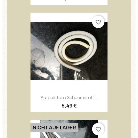
favorite_border
Aufpolstern Schaumstoff...
5,49 €
NICHT AUF LAGER
favorite_border