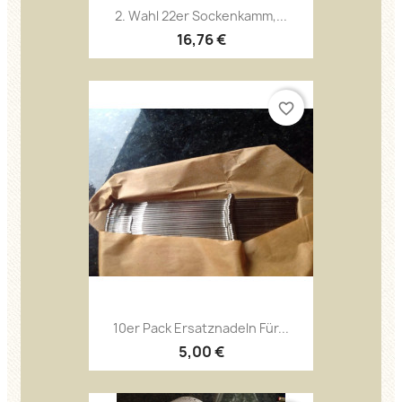
2. Wahl 22er Sockenkamm,...
16,76 €
favorite_border
10er Pack Ersatznadeln Für...
5,00 €