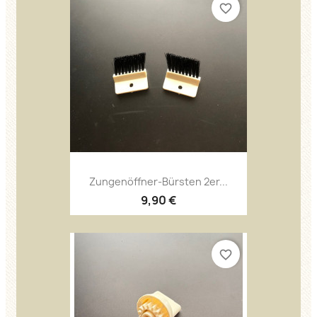
favorite_border
Zungenöffner-Bürsten 2er...
9,90 €
favorite_border