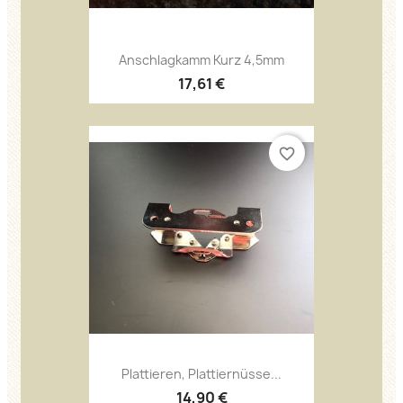
Anschlagkamm Kurz 4,5mm
17,61 €
favorite_border
Plattieren, Plattiernüsse...
14,90 €