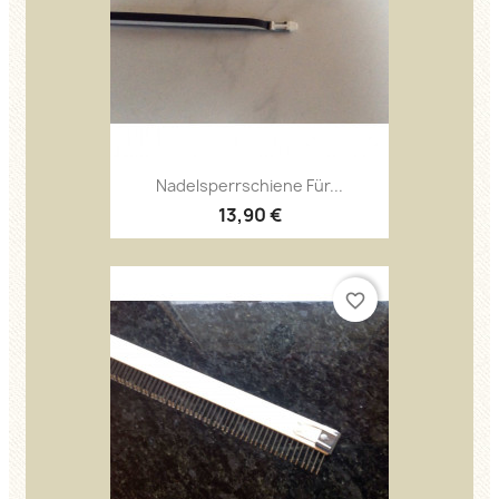
Nadelsperrschiene Für...
13,90 €
favorite_border