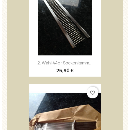
2. Wahl 44er Sockenkamm...
26,90 €
favorite_border