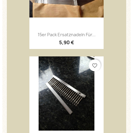
15er Pack Ersatznadeln Für...
5,90 €
favorite_border