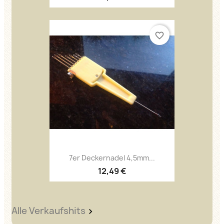
favorite_border
7er Deckernadel 4,5mm...
12,49 €
Alle Verkaufshits
