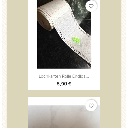
favorite_border
Lochkarten Rolle Endlos...
5,90 €
favorite_border