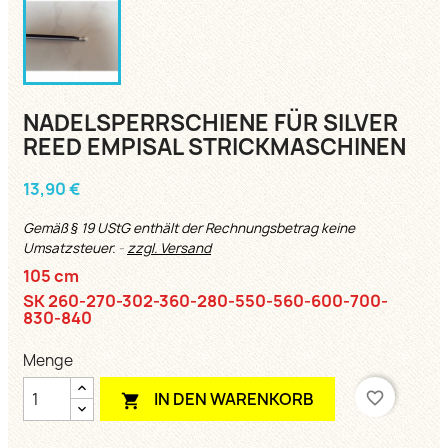
NADELSPERRSCHIENE FÜR SILVER
REED EMPISAL STRICKMASCHINEN
13,90 €
Gemäß § 19 UStG enthält der Rechnungsbetrag keine
Umsatzsteuer.
zzgl. Versand
105 cm
SK 260-270-302-360-280-550-560-600-700-
830-840
Menge
favorite_border
IN DEN WARENKORB
