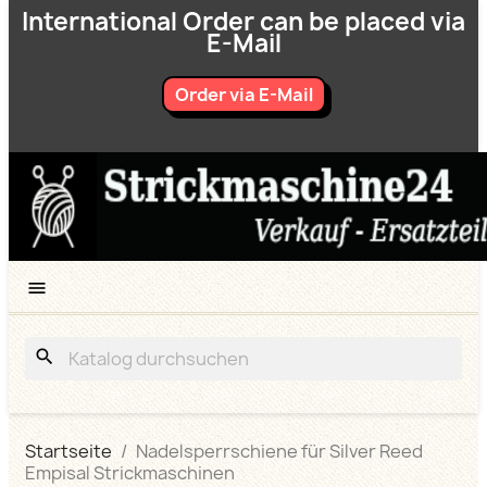
International Order can be placed via
E-Mail
Order via E-Mail

search
Startseite
Nadelsperrschiene für Silver Reed
Empisal Strickmaschinen