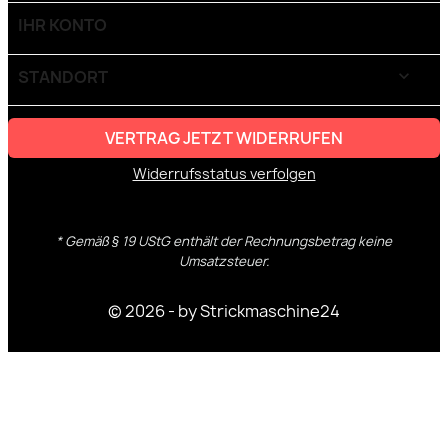
IHR KONTO

STANDORT
keyboard_arrow_down
VERTRAG JETZT WIDERRUFEN
Widerrufsstatus verfolgen
* Gemäß § 19 UStG enthält der Rechnungsbetrag keine
Umsatzsteuer.
© 2026 - by Strickmaschine24