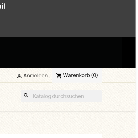
il
Warenkorb
(0)
Anmelden


search