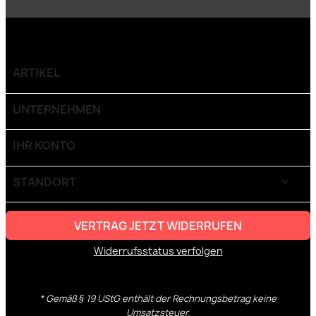
ARTIKEL

UNTERNEHMEN

IHR KONTO

STANDORT
keyboard_arrow_down
VERTRAG JETZT WIDERRUFEN
Widerrufsstatus verfolgen
* Gemäß § 19 UStG enthält der Rechnungsbetrag keine
Umsatzsteuer.