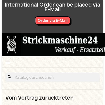
International Order can be placed via
E-Mail
Order via E-Mail

search
Vom Vertrag zurücktreten