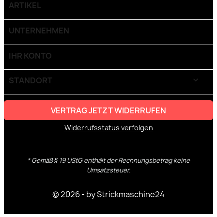
ARTIKEL

UNTERNEHMEN

IHR KONTO

STANDORT
keyboard_arrow_down
VERTRAG JETZT WIDERRUFEN
Widerrufsstatus verfolgen
* Gemäß § 19 UStG enthält der Rechnungsbetrag keine
Umsatzsteuer.
© 2026 - by Strickmaschine24