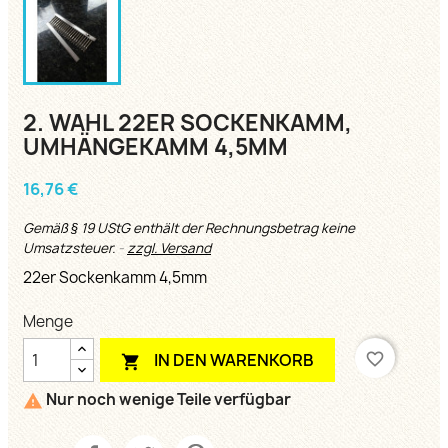
2. WAHL 22ER SOCKENKAMM,
UMHÄNGEKAMM 4,5MM
16,76 €
Gemäß § 19 UStG enthält der Rechnungsbetrag keine
Umsatzsteuer.
zzgl. Versand
22er Sockenkamm 4,5mm
Menge
favorite_border
IN DEN WARENKORB

Nur noch wenige Teile verfügbar
