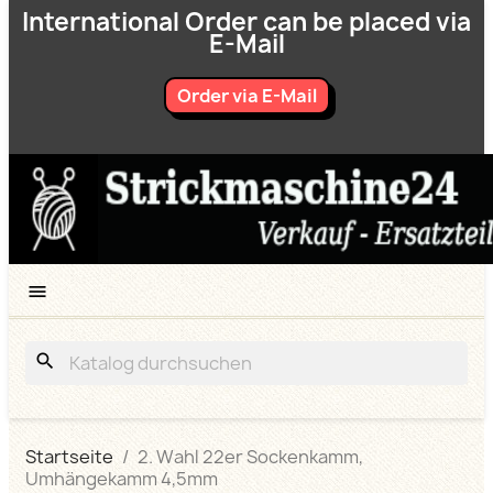
International Order can be placed via
E-Mail
Order via E-Mail

search
Startseite
2. Wahl 22er Sockenkamm,
Umhängekamm 4,5mm