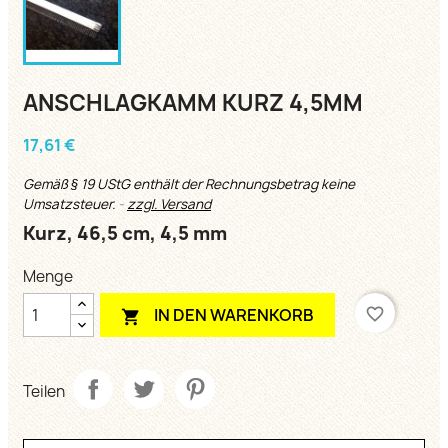
ANSCHLAGKAMM KURZ 4,5MM
17,61 €
Gemäß § 19 UStG enthält der Rechnungsbetrag keine
Umsatzsteuer.
zzgl. Versand
Kurz, 46,5 cm, 4,5 mm
Menge
favorite_border
IN DEN WARENKORB

Teilen