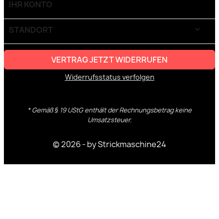
IHR KONTO

STANDORT
keyboard_arrow_down
VERTRAG JETZT WIDERRUFEN
Widerrufsstatus verfolgen
* Gemäß § 19 UStG enthält der Rechnungsbetrag keine
Umsatzsteuer.
© 2026 - by Strickmaschine24