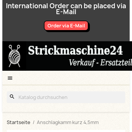
International Order can be placed via
E-Mail
Order via E-Mail

search
Startseite
Anschlagkamm kurz 4,5mm