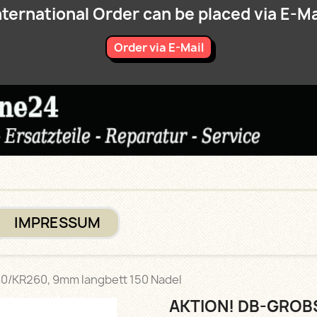
nternational Order can be placed via E-Ma
Order via E-Mail
IMPRESSUM
60/KR260, 9mm langbett 150 Nadel
AKTION! DB-GROB