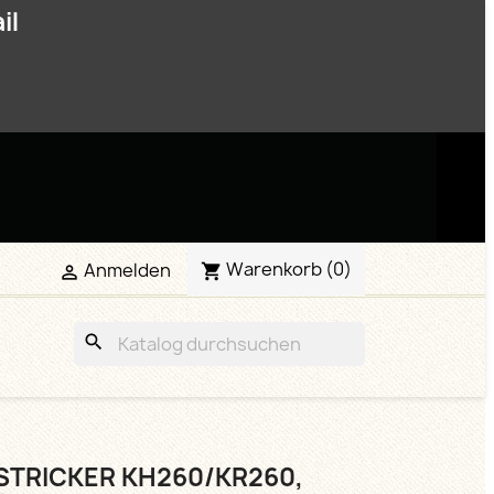
il
Warenkorb
(0)
Anmelden


search
STRICKER KH260/KR260,