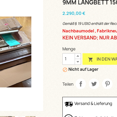
9MM LANGBETT 15
2.290,00 €
Gemäß § 19 UStG enthält der Re
Nachbaumodel , Fabrikneu
KEIN VERSAND; NUR AB
Menge
IN DEN 

Nicht auf Lager

Teilen
Versand & Lieferung