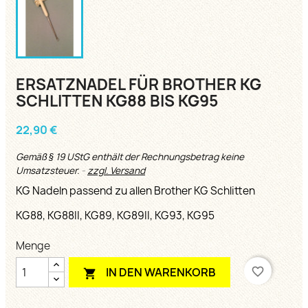
ERSATZNADEL FÜR BROTHER KG
SCHLITTEN KG88 BIS KG95
22,90 €
Gemäß § 19 UStG enthält der Rechnungsbetrag keine
Umsatzsteuer.
zzgl. Versand
KG Nadeln passend zu allen Brother KG Schlitten
KG88, KG88II, KG89, KG89II, KG93, KG95
Menge
favorite_border
IN DEN WARENKORB
