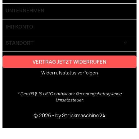
UNTERNEHMEN

IHR KONTO

STANDORT
keyboard_arrow_down
VERTRAG JETZT WIDERRUFEN
Widerrufsstatus verfolgen
* Gemäß § 19 UStG enthält der Rechnungsbetrag keine
Umsatzsteuer.
© 2026 - by Strickmaschine24