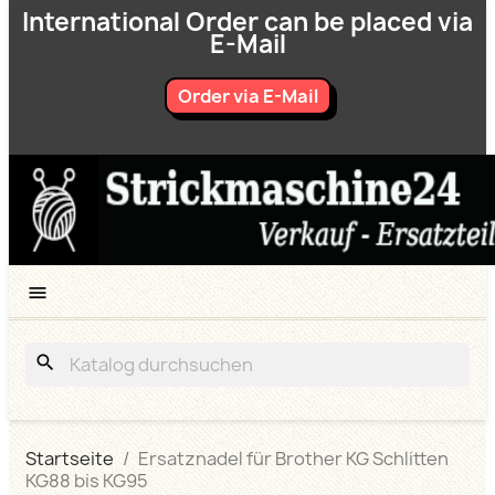
International Order can be placed via
E-Mail
Order via E-Mail

search
Startseite
Ersatznadel für Brother KG Schlitten
KG88 bis KG95