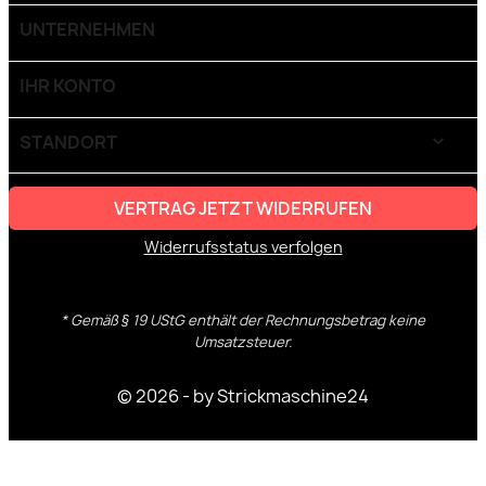
UNTERNEHMEN

IHR KONTO

STANDORT
keyboard_arrow_down
VERTRAG JETZT WIDERRUFEN
Widerrufsstatus verfolgen
* Gemäß § 19 UStG enthält der Rechnungsbetrag keine
Umsatzsteuer.
© 2026 - by Strickmaschine24