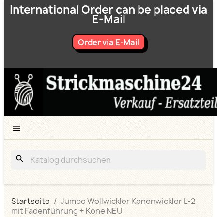
International Order can be placed via
E-Mail
Order via E-Mail

search
Startseite
Jumbo Wollwickler Konenwickler L-2
mit Fadenführung + Kone NEU