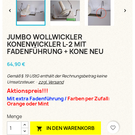


JUMBO WOLLWICKLER
KONENWICKLER L-2 MIT
FADENFÜHRUNG + KONE NEU
64,90 €
Gemäß § 19 UStG enthält der Rechnungsbetrag keine
Umsatzsteuer.
zzgl. Versand
Aktionspreis!!!
Mit extra Fadenführung
/
Farben per Zufall:
Orange oder Mint
Menge
favorite_border
IN DEN WARENKORB
