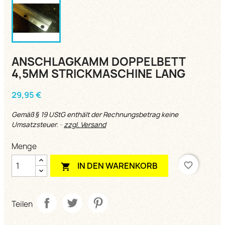
ANSCHLAGKAMM DOPPELBETT
4,5MM STRICKMASCHINE LANG
29,95 €
Gemäß § 19 UStG enthält der Rechnungsbetrag keine
Umsatzsteuer.
zzgl. Versand
Menge
favorite_border
IN DEN WARENKORB

Teilen