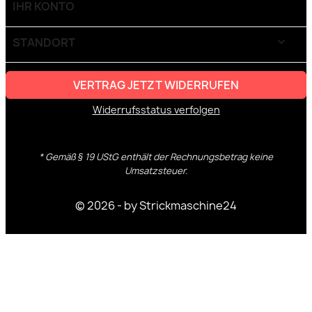
IHR KONTO

STANDORT
keyboard_arrow_down
VERTRAG JETZT WIDERRUFEN
Widerrufsstatus verfolgen
* Gemäß § 19 UStG enthält der Rechnungsbetrag keine
Umsatzsteuer.
© 2026 - by Strickmaschine24