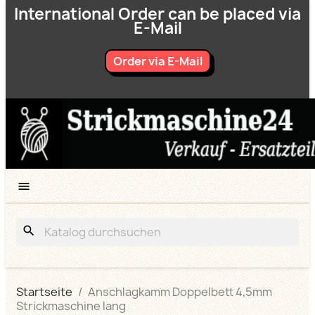
International Order can be placed via
E-Mail
Order via E-Mail

search
Startseite
Anschlagkamm Doppelbett 4,5mm
Strickmaschine lang