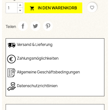
favorite_border
IN DEN WARENKORB

Teilen
Versand & Lieferung
Zahlungsmöglichkeiten
Allgemeine Geschäftsbedingungen
Datenschutzrichtlinien