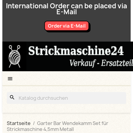
International Order can be placed via
E-Mail
Order via E-Mail

search
Startseite
Garter Bar Wendekamm Set für
Strickmaschine 4,5mm Metall