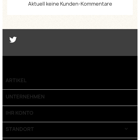
Aktuell keine Kunden-Kommentare
Twitter
ARTIKEL

UNTERNEHMEN

IHR KONTO

STANDORT
keyboard_arrow_down