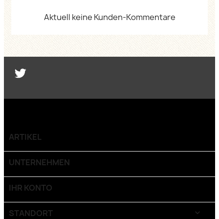
Aktuell keine Kunden-Kommentare
Twitter
ARTIKEL

UNTERNEHMEN

IHR KONTO

STANDORT
keyboard_arrow_down