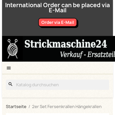
International Order can be placed via
E-Mail
Order via E-Mail

search
Startseite
2er Set Fersenkrallen Hängekrallen