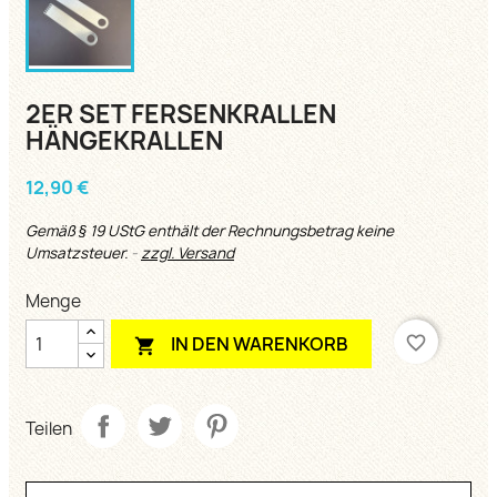
2ER SET FERSENKRALLEN
HÄNGEKRALLEN
12,90 €
Gemäß § 19 UStG enthält der Rechnungsbetrag keine
Umsatzsteuer.
zzgl. Versand
Menge
favorite_border
IN DEN WARENKORB

Teilen