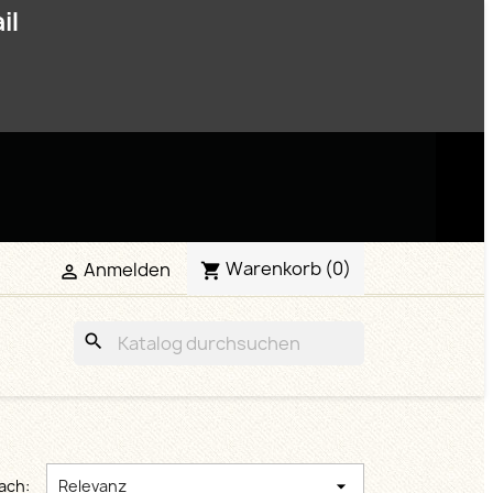
il
Warenkorb
(0)
Anmelden


search
ach:
Relevanz
