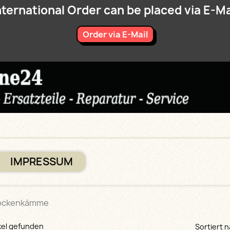
nternational Order can be placed via E-Ma
Order via E-Mail
IMPRESSUM
ockenkämme
ikel gefunden
Sortiert n