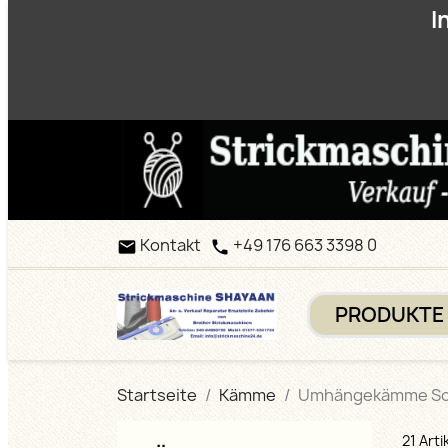
I
Kontakt
+49 176 663 3398 0


PRODUKTE
Startseite
Kämme
Umhängekämme S
21 Art