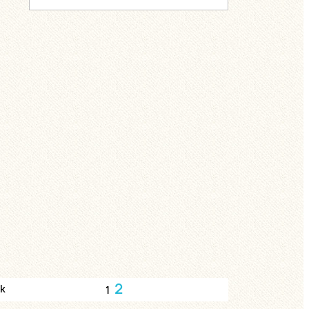
2
ck
1