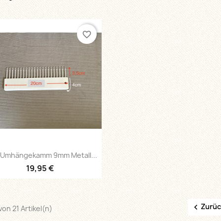
favorite_border
Vorschau

 Umhängekamm 9mm Metall...
19,95 €
Zurü

 von 21 Artikel(n)